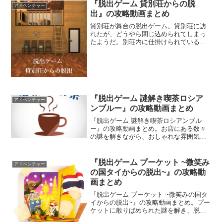
『脱出ゲーム 貸別荘からの脱
アドベンチャー
出』の攻略動画まとめ
貸別荘が舞台の脱出ゲーム。貸別荘に訪
れたが、どうやら閉じ込められてしまっ
たようだ。別荘内に仕掛けられている謎
を解き、脱出する方法を探し出そう。こ
のまま宿泊しても良さそうな気分だ。
『脱出ゲーム 謎解き喫茶ロシア
アドベンチャー
ンブルー』の攻略動画まとめ
『脱出ゲーム 謎解き喫茶ロシアンブル
ー』の攻略動画まとめ。お店にある数々
の謎を解きながら、おしゃれな雰囲気の
喫茶店から脱出することを目指そう。
『脱出ゲーム プーケット ~微笑み
アドベンチャー
の国タイからの脱出~』の攻略動
画まとめ
『脱出ゲーム プーケット ~微笑みの国タ
イからの脱出~』の攻略動画まとめ。プー
ケットに散りばめられた謎を解き、脱出
することを目指そう。