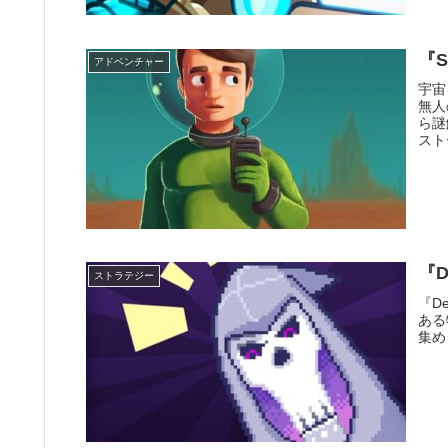
『S
アドベンチャー
宇宙
無人
ら謎
スト
『D
ストラテジー
『D
ある
集め