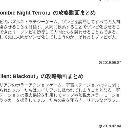
ombie Night Terror』の攻略動画まとめ
ビのパズルストラテジーゲーム。ゾンビを誘導してすべての人間
染させることを目指す。人間に投薬することでゾンビ化させるこ
できたり、ゾンビを誘導して人間たちを襲わせることもできる。
して先に人間がゾンビ化してしまうのか、それともゾンビが人間
されてしまうのか。
2019.06.07
lien: Blackout』の攻略動画まとめ
リアンのホラーアクションゲーム。宇宙ステーションの中に閉じ
られたクルーたちはエイリアンに狙われてしまうこととなる。宇
テーションの電力供給を利用してマップや監視カメラ、モーショ
ラッカーを操作してクルーたちの身を守ろう。リアルなグラフィ
がより一層の恐怖感を生み出すことであろう。
2019.02.04