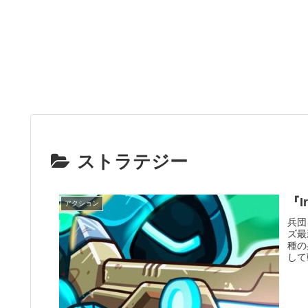
ストラテジー
『I
アクション
兵団
ズ最
種の
して
う。