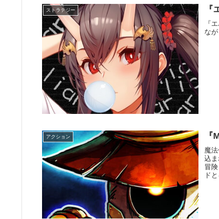
『
ストラテジー
『エ
なが
『M
アクション
魔法
込ま
冒険
ドと