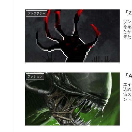
『Z
ストラテジー
ゾン
を感
とが
果た
に倒
『A
アクション
エイ
込め
宙ス
ント
ック