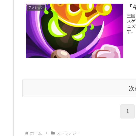
『
アクション
王国
スゲ
ェズ
す。
次
1
ホーム
ストラテジー