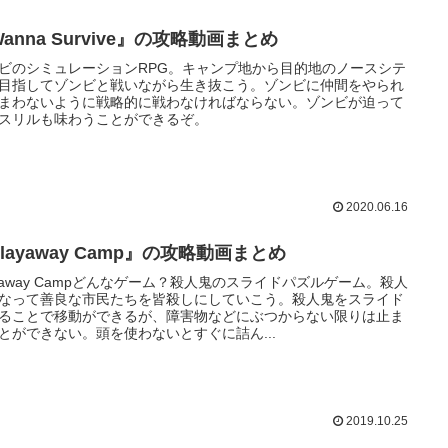
anna Survive』の攻略動画まとめ
ビのシミュレーションRPG。キャンプ地から目的地のノースシテ
目指してゾンビと戦いながら生き抜こう。ゾンビに仲間をやられ
まわないように戦略的に戦わなければならない。ゾンビが迫って
スリルも味わうことができるぞ。
2020.06.16
layaway Camp』の攻略動画まとめ
ayaway Campどんなゲーム？殺人鬼のスライドパズルゲーム。殺人
なって善良な市民たちを皆殺しにしていこう。殺人鬼をスライド
ることで移動ができるが、障害物などにぶつからない限りは止ま
とができない。頭を使わないとすぐに詰ん...
2019.10.25