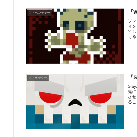
『W
アドベンチャー
ソン
ィを
てし
くる
『S
ストラテジー
Sl
鬼に
させ
るこ