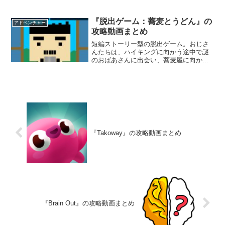
テムを探し出し、謎を解きながら脱出す
ることを目指す。閉ざされたヴィラの地
下室には何が隠されているのだろうか。
『脱出ゲーム：蕎麦とうどん』の
アドベンチャー
攻略動画まとめ
短編ストーリー型の脱出ゲーム。おじさ
んたちは、ハイキングに向かう途中で謎
のおばあさんに出会い、蕎麦屋に向かう
ことになった。おばあさんが蕎麦屋に向
かう目的は何なのだろうか。蕎麦屋を見
つけ出し、全ての謎を解き明かそう。
『Takoway』の攻略動画まとめ
『Brain Out』の攻略動画まとめ