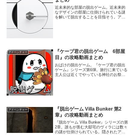
近未来的な部屋の脱出ゲーム。近未来的
なデザインの部屋に仕掛けられている謎
を解いて脱出することを目指そう。アイ
テムを探したり、使用することも大切
だ。近未来的な部屋から出ると、どんな
風景が見れるのだろう。
『ケープ君の脱出ゲーム 6部屋
アドベンチャー
目』の攻略動画まとめ
おばけの脱出ゲーム。『ケープ君の脱出
ゲーム』シリーズ第6弾。旅行に来ている
主人公は近くでやっている神社のお祭り
に向かうことに。しかし、そこには大い
なる試練が待ち受けていたのであった。
『脱出ゲーム Villa Bunker 第2
アドベンチャー
章』の攻略動画まとめ
『脱出ゲーム Villa Bunker』シリーズの第
2章。誰もが羨む大邸宅のヴィラには数々
の謎が仕掛けられている。隠されたアイ