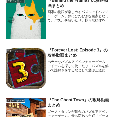
『Behind the Frame』の攻略動
アドベンチャー
画まとめ
画家の物語が楽しめるパズルアドベンチ
ャーゲーム。夢にひたむきな画家となっ
て、パズルを解いたり、様々な操作をし
ながら作品を完成させることを目指そ
う。セル画風の世界で物語を楽しむこと
ができるぞ。まるでジブリの世界に入り
込んでいるような気分が味わえる。
『Forever Lost: Episode 3』の
アドベンチャー
攻略動画まとめ
ホラーなパズルアドベンチャーゲーム。
アイテムを探して使ったり、パズルを解
いて謎解きをするなどして遊ぶ王道的な
ポイント＆クリック・アドベンチャーゲ
ーム『Forever Lost』のエピソード3。
『The Ghost Town』の攻略動画
アドベンチャー
まとめ
ゴーストタウンが舞台のパズルアドベン
チャーゲーム。最も変わった町「ゴース