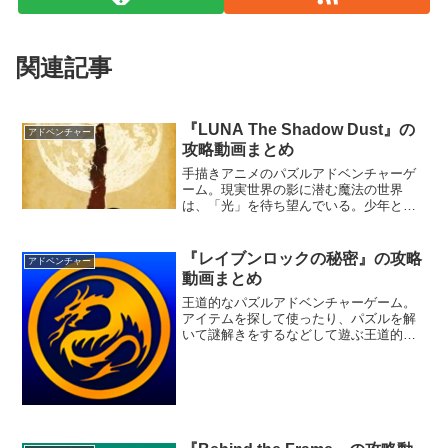
関連記事
『LUNA The Shadow Dust』の
アドベンチャー
攻略動画まとめ
手描きアニメのパズルアドベンチャーゲ
ーム。現実世界の影に潜む魔法の世界
は、「光」を待ち望んでいる。少年と相
棒を操作し、パズルを解きながら記憶を
取り戻すことを目指そう。手描きアニメ
ーションが美しく、テキストの無い物語
『レイブンロックの秘密』の攻略
アドベンチャー
を堪能できるぞ。
動画まとめ
王道的なパズルアドベンチャーゲーム。
アイテムを探して使ったり、パズルを解
いて謎解きをするなどして遊ぶ王道的な
ポイント＆クリック・アドベンチャーゲ
ーム。長旅から故郷のレイブンロックに
戻ってきたあなたは街に人の気配がない
事に気づく。