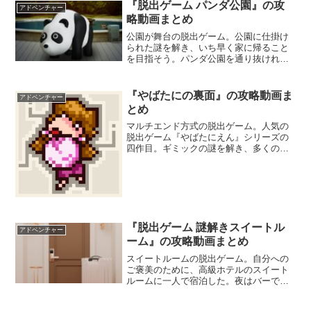
『脱出ゲーム パンダ公園』の攻
アドベンチャー
略動画まとめ
公園が舞台の脱出ゲーム。公園に仕掛け
られた謎を解き、いち早く家に帰ること
を目指そう。パンダ公園を通り抜ければ
早く帰れるはずで、いつもと変わらない
公園なのに何かがおかしい。誰かに見ら
れている気がする。ちょっぴりホラーテ
『やばたにの裏面』の攻略動画ま
アドベンチャー
イストな脱出ゲームが楽しめるぞ。
とめ
マルチエンド方式の脱出ゲーム。人気の
脱出ゲーム『やばたにえん』シリーズの
四作目。ギミックの謎を解き、多くの女
の子たちを救済しよう。難易度が高く、
正しい順番で罠を解除していかなければ
ならない。4つのエンディングを全て見る
ことはできるだろうか。
『脱出ゲーム 謎解きスイートル
アドベンチャー
ーム』の攻略動画まとめ
スイートルームの脱出ゲーム。自分への
ご褒美のために、高級ホテルのスイート
ルームに一人で宿泊した。夜はバーで心
地良く酔いしれ、部屋に戻ると深い眠り
ついた。翌朝、目が覚めると部屋のカー