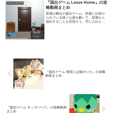
ドキーがどこにも見当たらない。荷造り
『脱出ゲーム Leave Home』の攻
アドベンチャー
しながらキーを探し、優雅な朝を満喫し
略動画まとめ
てチェックアウトへと向かおう。
部屋が舞台の脱出ゲーム。部屋に仕掛け
られている様々な謎を解いて、部屋から
脱出することを目指そう。手に入れたア
イテム同士を合成させることもできる
ぞ。難易度も易しめで、脱出ゲーム初心
者でも楽しめる。
『脱出ゲーム 寝室には猫がいた』の攻略
動画まとめ
『脱出ゲーム キッズパーク』の攻略動画
まとめ