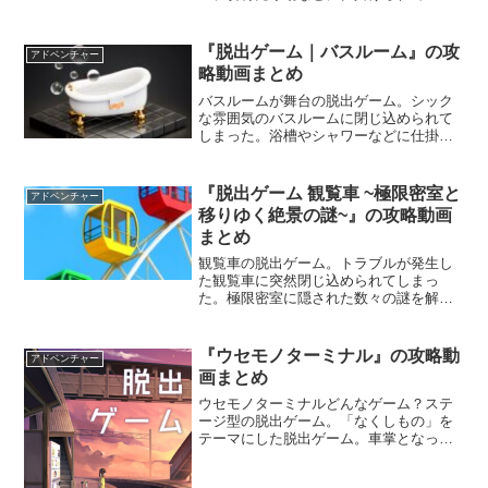
謎を解き、切符を手に入れて電車に乗ろ
う。エンディングが2つあるので、二種類
の脱出方法を探してみよう。
『脱出ゲーム｜バスルーム』の攻
アドベンチャー
略動画まとめ
バスルームが舞台の脱出ゲーム。シック
な雰囲気のバスルームに閉じ込められて
しまった。浴槽やシャワーなどに仕掛け
られた謎を解き、バスルームから脱出す
ることを目指そう。早めにバスルームか
ら脱出しないと風邪を引いてしまいそう
『脱出ゲーム 観覧車 ~極限密室と
アドベンチャー
だ。
移りゆく絶景の謎~』の攻略動画
まとめ
観覧車の脱出ゲーム。トラブルが発生し
た観覧車に突然閉じ込められてしまっ
た。極限密室に隠された数々の謎を解き
明かし、脱出への扉を開けることを目指
そう。コンパクトな空間に詰め込まれた
多彩な謎解きギミックと解く楽しさが味
『ウセモノターミナル』の攻略動
アドベンチャー
わえるぞ。
画まとめ
ウセモノターミナルどんなゲーム？ステ
ージ型の脱出ゲーム。「なくしもの」を
テーマにした脱出ゲーム。車掌となっ
て、本当の姿を忘れてしまった”ウセモ
ノ”たちを持ち主の元まで帰してあげるこ