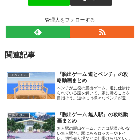
管理人をフォローする
関連記事
『脱出ゲーム 道とベンチ』の攻
アドベンチャー
略動画まとめ
ベンチが主役の脱出ゲーム。道に仕掛け
られている謎を解いて、家に帰ることを
目指そう。道中には様々なベンチが登場
するので、次にどんなベンチが現れるか
期待しながら楽しめる。クリア後におま
けで遊ぶこともできるぞ。
『脱出ゲーム 無人駅』の攻略動
アドベンチャー
画まとめ
無人駅の脱出ゲーム。ここは駅員がいな
い無人駅だ。駅にあるロッカーやトイ
レ、切符売り場などに仕掛けられている