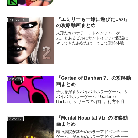
あげよう。
『エミリーも一緒に遊びたいの』
アドベンチャー
の攻略動画まとめ
人形たちのホラーアドベンチャーゲー
ム。とあるビルにサンドイッチの配達に
やってきたあなたは、そこで恐怖体験を
味わうことに。まるで生きているかのよ
うに動く人形たちに襲われるのであっ
た。遊びたがっている人形たちを避けな
がら建物から脱出することはできるだろ
うか。
『Garten of Banban 7』の攻略動
アクション
画まとめ
子供を探すサバイバルホラーゲーム。サ
バイバルホラーゲーム『Garten of
Banban』シリーズの7作目。行方不明に
なった子供の母親として、居なくなった
子供を捜し出そう。幼稚園の謎めいた施
設には、奇妙な仕掛けや、得体の知れな
『Mental Hospital VI』の攻略動
アクション
いクリーチャーが存在する。
画まとめ
精神病院が舞台のホラーアドベンチャー
ゲーム。探索系のホラーアドベンチャー