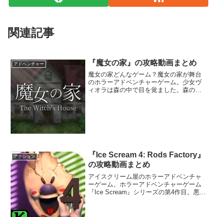
関連記事
『魔女の家』の攻略動画まとめ
アドベンチャー
魔女の家どんなゲーム？魔女の家が舞台
のホラーアドベンチャーゲーム。少女ヴ
ィオラは森の中で目を覚ました。森の奥
へ進むとひっとりと佇む洋館がある。森
から脱出するには洋館の中を探索しなけ
ればならなそうだ。しかし、古びた洋館
「魔女の家」には様々なト...
『Ice Scream 4: Rods Factory』
アクション
の攻略動画まとめ
アイスクリーム屋のホラーアドベンチャ
ーゲーム。ホラーアドベンチャーゲーム
『Ice Scream』シリーズの第4作目。悪の
アイスクリーム屋が仲間を自分の工場に
連れて行ってしまった。工場内の様々な
エリアを探索し、仲間を檻から解放して