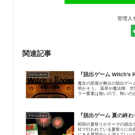
管理人
関連記事
『脱出ゲーム Witch’
アドベンチャー
魔女の部屋が舞台の脱出ゲー
明かそう。 薬草や魔法陣、
ラー要素は無いので、怖いの
『脱出ゲーム 夏の終
アドベンチャー
昭和の夏祭りがテーマの脱出
社で行われている夏祭りに出
にある展望台へと消えていっ