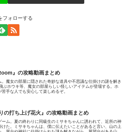
をフォローする
s Room』の攻略動画まとめ
ム。魔女の部屋に隠された奇妙な道具や不思議な仕掛けの謎を解き
空飛ぶホウキ等、魔女の部屋らしい怪しいアイテムが登場する。ホ
が苦手な人でも安心して楽しめるぞ。
わりの打ち上げ花火』の攻略動画まとめ
ゲーム。夏の終わりに同級生のミサキちゃんに誘われて、近所の神
掛けた。ミサキちゃんは、僕に伝えたいことがあると言い、山の上
た。屋台や神社に仕掛けられた謎を解きながら、展望台がある山の