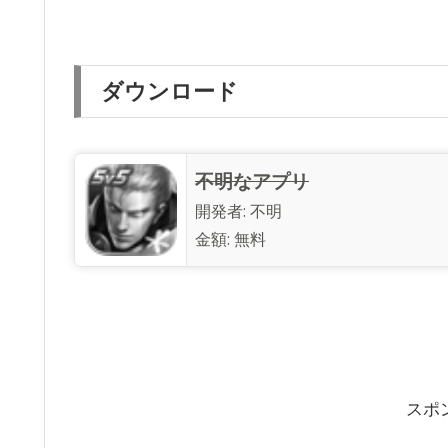
ダウンロード
不明なアプリ
開発者:
不明
金額:
無料
スポ