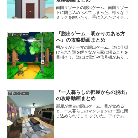
南国リゾートの脱出ゲーム。南国リゾー
トに閉じ込められてしまった。様々なギ
ミックを解いたり、手に入れたアイテム
を使って南の島に隠された秘密を解き明
かそう。記憶力や思考力を使う謎解きが
楽しめるぞ。南国リゾートに旅行してい
『脱出ゲーム 明かりのある方
アドベンチャー
る気分を味わおう。
へ』の攻略動画まとめ
明かりがテーマの脱出ゲーム。道に仕掛
けられた謎を解きながら家に帰ることを
目指そう。道には電灯や信号機があり、
明かりをつけることで道が開いたり、隠
されたヒントが出てくる。3Dのステージ
や物静かな夜の雰囲気が良い感じだ。
『一人暮らしの部屋からの脱出』
アドベンチャー
の攻略動画まとめ
部屋が舞台の脱出ゲーム。目が覚める
と、一人暮らしのマンションの一室に閉
じ込められてしまっていた。アイテムや
ヒントを探しながら、部屋から脱出する
方法を見つけ出そう。部屋から出ること
はできるだろうか。