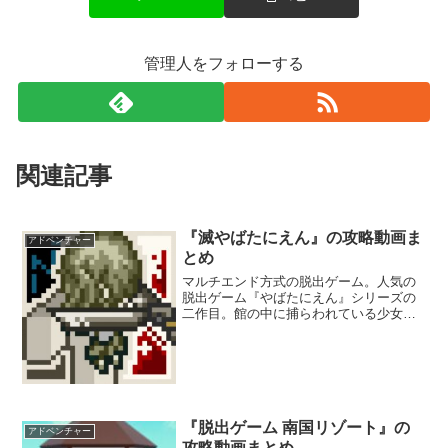
管理人をフォローする
関連記事
『滅やばたにえん』の攻略動画ま
アドベンチャー
とめ
マルチエンド方式の脱出ゲーム。人気の
脱出ゲーム『やばたにえん』シリーズの
二作目。館の中に捕らわれている少女を
救出しながら、館から脱出することを目
指そう。前作にも登場したBLAIR家の血
族の滅びの原因も探るんだ。少しでも間
違えば、少女たちに惨劇が訪れるー。
『脱出ゲーム 南国リゾート』の
アドベンチャー
攻略動画まとめ