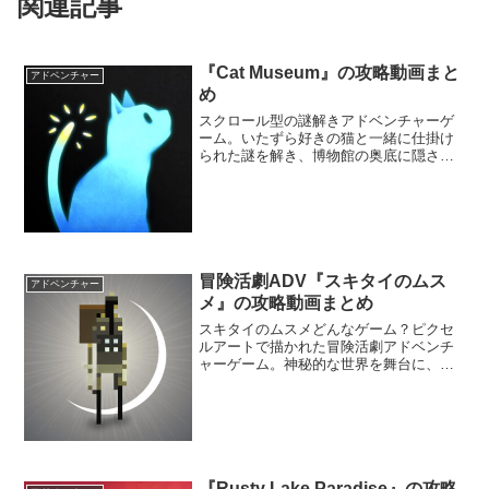
関連記事
『Cat Museum』の攻略動画まと
アドベンチャー
め
スクロール型の謎解きアドベンチャーゲ
ーム。いたずら好きの猫と一緒に仕掛け
られた謎を解き、博物館の奥底に隠され
た真相を明らかにしよう。独特な挿絵風
のアートスタイルが魅力的で、奇妙な世
界観とよくマッチしているぞ。
冒険活劇ADV『スキタイのムス
アドベンチャー
メ』の攻略動画まとめ
スキタイのムスメどんなゲーム？ピクセ
ルアートで描かれた冒険活劇アドベンチ
ャーゲーム。神秘的な世界を舞台に、謎
を解き、時には剣で敵と戦い冒険を繰り
広げる。洗練された細かいピクセルアー
トで描かれた世界は美しく、卓越された
叙情的なサウンドには心癒...
『Rusty Lake Paradise』の攻略