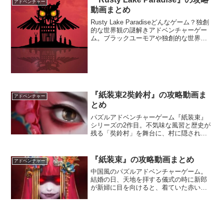
アドベンチャー
動画まとめ
Rusty Lake Paradiseどんなゲーム？独創
的な世界観の謎解きアドベンチャーゲー
ム。ブラックユーモアや独創的な世界観
が人気の謎解きアドベンチャーゲーム
『Rusty Lake』シリーズ3作目。母の死に
伴い帰郷したパラダイス島はまる...
『紙装束2奘鈴村』の攻略動画ま
アドベンチャー
とめ
パズルアドベンチャーゲーム『紙装束』
シリーズの2作目。不気味な風習と歴史が
残る「奘鈴村」を舞台に、村に隠された
過去と因習を解き明かそう。前作よりも
表現力やストーリー性が向上し、美麗な
グラフィックと緻密な演出で、より深い
『紙装束』の攻略動画まとめ
アドベンチャー
没入感が味わえるぞ。
中国風のパズルアドベンチャーゲーム。
結婚の日、天地を拝する儀式の時に新郎
が新婦に目を向けると、着ていた赤い花
嫁衣裳が白い紙装束となって彼女と共に
消えた。新郎は謎を解き明かす過程で
様々な怪奇現象に遭遇し、新婦家の醜悪
な風習と長らく隠されていた恩讐を知る