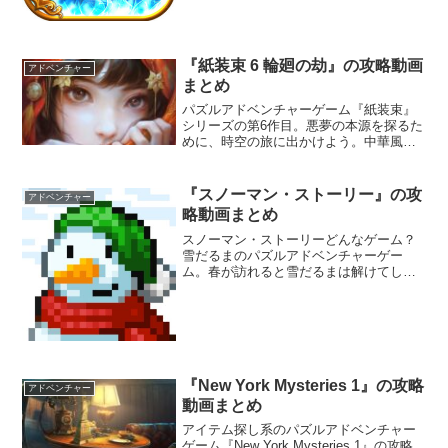
着く。しかし、そこにいたのは一人の亡
霊と一枚の謎めいたノートだけだっ
た...。
『紙装束 6 輪廻の劫』の攻略動画
アドベンチャー
まとめ
パズルアドベンチャーゲーム『紙装束』
シリーズの第6作目。悪夢の本源を探るた
めに、時空の旅に出かけよう。中華風の
世界で難易度の高い謎解きが楽しめる
『スノーマン・ストーリー』の攻
アドベンチャー
略動画まとめ
スノーマン・ストーリーどんなゲーム？
雪だるまのパズルアドベンチャーゲー
ム。春が訪れると雪だるまは解けてしま
う。カラスに死の宣告を受けた雪だるま
は北の方角にあるという「楽園」を目指
すのであった。旅の途中では様々な動物
と出会ったり、落ちている遺...
『New York Mysteries 1』の攻略
アドベンチャー
動画まとめ
アイテム探し系のパズルアドベンチャー
ゲーム『New York Mysteries 1』の攻略