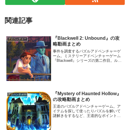
関連記事
『Blackwell 2: Unbound』の攻
アドベンチャー
略動画まとめ
事件を調査するパズルアドベンチャーゲ
ーム。ミステリーアドベンチャーゲーム
『Blackwell』シリーズの第二作目。ルー
ズベルト島の遊歩道には幽玄なサックス
の音色が流れ、ミッドタウンの建設現場
では事故が続発していた。
『Mystery of Haunted Hollow』
アドベンチャー
の攻略動画まとめ
王道のパズルアドベンチャーゲーム。ア
イテムを探して使ったりパズルを解いて
謎解きをするなど、王道的なポイント＆
クリック・アドベンチャーゲーム。記憶
喪失に陥ってしまった主人公は住んでい
た町を探ろうとして町の入り口にたどり