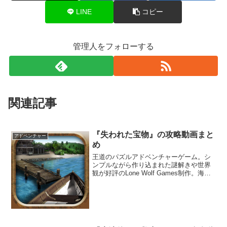
LINE
コピー
管理人をフォローする
関連記事
『失われた宝物』の攻略動画まと
アドベンチャー
め
王道のパズルアドベンチャーゲーム。シ
ンプルながら作り込まれた謎解きや世界
観が好評のLone Wolf Games制作。海賊
の失われた宝物を探し出すために海賊の
洞窟や古代の寺院などを探索する。アイ
テムを探して使ったり、パズルを解いて
謎解きをするなど、王道的なポイント＆
クリック・アドベンチャーゲームなので
誰でも気軽に遊ぶことができる。