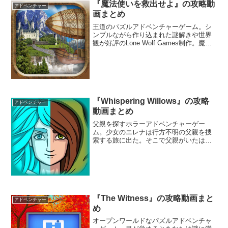
『魔法使いを救出せよ』の攻略動
アドベンチャー
画まとめ
王道のパズルアドベンチャーゲーム。シ
ンプルながら作り込まれた謎解きや世界
観が好評のLone Wolf Games制作。魔法
の本に閉じ込められた魔法使いを探すべ
く様々な場所を探索する。アイテムを探
して使ったり、パズルを解いて謎解きを
するなど、王道的なポイント＆クリッ
ク・アドベンチャーゲームなので誰でも
気軽に遊ぶことができる。
『Whispering Willows』の攻略
アドベンチャー
動画まとめ
父親を探すホラーアドベンチャーゲー
ム。少女のエレナは行方不明の父親を捜
索する旅に出た。そこで父親がいたはず
の屋敷を訪ねるのだが、そこはかつて多
くの人々が殺された呪われた屋敷だった
のだ。
『The Witness』の攻略動画まと
アドベンチャー
め
オープンワールドなパズルアドベンチャ