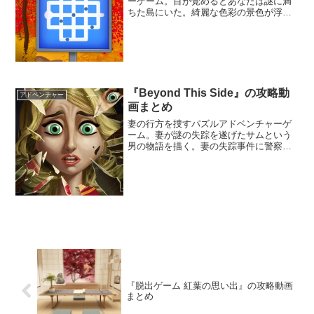
ーゲーム。目が覚めるとあなたは謎に満
ちた島にいた。綺麗な色彩の景色が浮か
ぶこの島には無数のパズルが隠されてい
た。そのパズルを解きながらこの島から
抜けだす手段を探り出そう。
『Beyond This Side』の攻略動
アドベンチャー
画まとめ
妻の行方を捜すパズルアドベンチャーゲ
ーム。妻が謎の失踪を遂げたサムという
男の物語を描く。妻の失踪事件に警察が
動くが、警察は路地のゴミ箱の中から切
断された妻の手を見つけるだけであっ
た。
『脱出ゲーム 紅葉の思い出』の攻略動画
まとめ