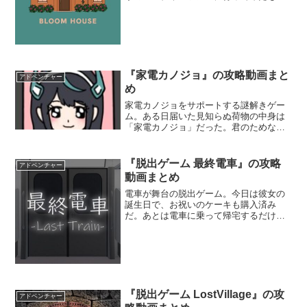
の、自力で脱出方法を探し出さなければ
ならないらしい。家の見学を楽しみつ
つ、出口を見つけて脱出しよう。
『家電カノジョ』の攻略動画まと
アドベンチャー
め
家電カノジョをサポートする謎解きゲー
ム。ある日届いた見知らぬ荷物の中身は
「家電カノジョ」だった。君のためなら
何でもする家電カノジョと一緒に暮ら
し、愛が重めな尽くし系カノジョをあな
たの手でサポートしてあげよう。
『脱出ゲーム 最終電車』の攻略
アドベンチャー
動画まとめ
電車が舞台の脱出ゲーム。今日は彼女の
誕生日で、お祝いのケーキも購入済み
だ。あとは電車に乗って帰宅するだけだ
が、寝過ごしてしまったせいで電車内に
閉じ込められてしまった。彼女の誕生日
に間に合うように、電車内に仕掛けられ
ている謎を解いて脱出しよう。
『脱出ゲーム LostVillage』の攻
アドベンチャー