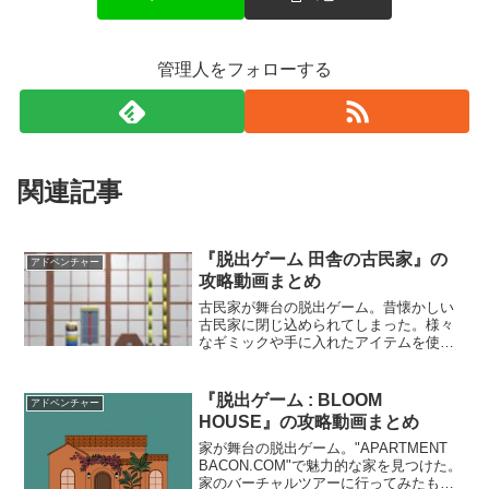
管理人をフォローする
関連記事
『脱出ゲーム 田舎の古民家』の
アドベンチャー
攻略動画まとめ
古民家が舞台の脱出ゲーム。昔懐かしい
古民家に閉じ込められてしまった。様々
なギミックや手に入れたアイテムを使っ
て、古民家に隠された秘密を解き明かそ
う。田舎に帰ってきたような体験ができ
るぞ。
『脱出ゲーム : BLOOM
アドベンチャー
HOUSE』の攻略動画まとめ
家が舞台の脱出ゲーム。"APARTMENT
BACON.COM"で魅力的な家を見つけた。
家のバーチャルツアーに行ってみたもの