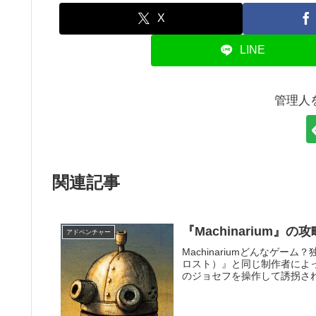
X
LINE
管理人
関連記事
『Machinarium』
アドベンチャー
Machinariumどんなゲー
ロスト）』と同じ制作者によ
のジョセフを操作して誘拐され