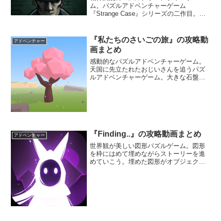
ム。パズルアドベンチャーゲーム
『Strange Case』シリーズの二作目。病
院に担ぎ込まれてきたが、それまでの記
憶がまるで無い。なぜか頭に大量の包帯
が巻かれている。病院内を探索して、不
『私たちのさいごの旅』の攻略動
アドベンチャー
可解な謎を調査しよう。
画まとめ
感動的なパズルアドベンチャーゲーム。
天国に先立たれたおじいさんを追うパズ
ルアドベンチャーゲーム。大きな石盤を
押したり、足場が動くスイッチなどを利
用してゴールを目指す。おじいさんの影
を追いながら、必死に頑張るおばあさん
の姿に誰もが心打たれることだろう。
『Finding..』の攻略動画まとめ
アドベンチャー
世界観が美しい図形パズルゲーム。図形
を枠にはめて埋めながらストーリーを進
めていこう。埋めた図形がオブジェクト
に変わり、ストーリーが進展していく
ぞ。美しい世界観や物悲しく感じるBGM
が心に染みそうだ。