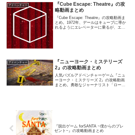
『Cube Escape: Theatre』の攻
アドベンチャー
略動画まとめ
『Cube Escape: Theatre』の攻略動画ま
とめ。1972年、デールはキューブに導か
れるようにエレベーターに乗るが、エレ
ベーターが止まった先に黒いキューブが
現れる。それは1年前に訪れた劇場の記憶
であった―。
『ニューヨーク・ミステリーズ
アドベンチャー
2』の攻略動画まとめ
人気パズルアドベンチャーゲーム『ニュ
ーヨーク・ミステリーズ 2』の攻略動画
まとめ。勇敢なジャーナリスト「ロー
ラ」として、ニューヨークに続発する奇
妙な殺人事件を捜査しよう。
『脱出ゲーム forSANTA ~僕からのプレ
ゼント~』の攻略動画まとめ