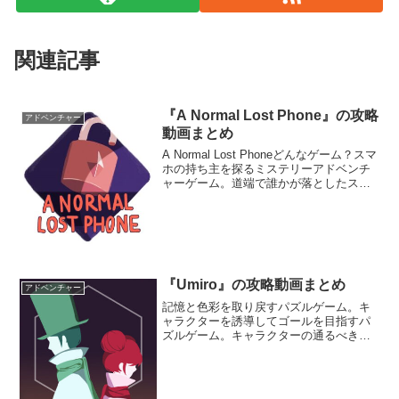
関連記事
『A Normal Lost Phone』の攻略
アドベンチャー
動画まとめ
A Normal Lost Phoneどんなゲーム？スマ
ホの持ち主を探るミステリーアドベンチ
ャーゲーム。道端で誰かが落としたスマ
ホを拾った。スマホを操作して持ち主を
探ろう。メールやアプリなどを見なが
ら、持ち主がどんな人物か、どこに居る
のか探...
『Umiro』の攻略動画まとめ
アドベンチャー
記憶と色彩を取り戻すパズルゲーム。キ
ャラクターを誘導してゴールを目指すパ
ズルゲーム。キャラクターの通るべき道
をラインで示し、障害物に当たらないよ
うにゴールまで導く。