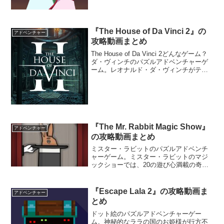
『The House of Da Vinci 2』の
アドベンチャー
攻略動画まとめ
The House of Da Vinci 2どんなゲーム？
ダ・ヴィンチのパズルアドベンチャーゲ
ーム。レオナルド・ダ・ヴィンチがテー
マになっているパズルアドベンチャーゲ
ーム『The House of Da Vinci』シリーズ
第二弾。ダ・ヴ...
『The Mr. Rabbit Magic Show』
アドベンチャー
の攻略動画まとめ
ミスター・ラビットのパズルアドベンチ
ャーゲーム。ミスター・ラビットのマジ
ックショーでは、20の遊び心満載の奇想
天外なマジックが繰り広げられる。パズ
ルを解いてミスター・ラビットのマジッ
クショーを進めていこう。10周年記念の
『Escape Lala 2』の攻略動画ま
アドベンチャー
ラスティレイク、おめでとう。
とめ
ドット絵のパズルアドベンチャーゲー
ム。神秘的なララの国のお姫様が行方不