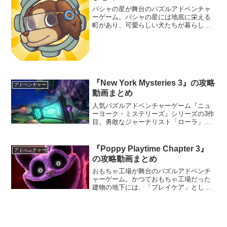
パシャの星が舞台のパズルアドベンチャ
ーゲーム。パシャの星には地底に栄える
町があり、可愛らしい犬たちが暮らして
いる。この町で育った主人公のボビー
は、封鎖的な町を抜け出し、外の世界を
見てみたいと感じていた。エネルギーの
枯渇危機に直面している町を探索し、災
いが起こる前に住民を救う方法を探し出
そう。
『New York Mysteries 3』の攻略
アドベンチャー
動画まとめ
人気パズルアドベンチャーゲーム『ニュ
ーヨーク・ミステリーズ』シリーズの3作
目。勇敢なジャーナリスト「ローラ」
は、秘密結社の指示を受けて事件現場へ
向かう。裕福な弁護士の未亡人が惨殺さ
れた事件は、表向きとは異なる真相を秘
『Poppy Playtime Chapter 3』
アドベンチャー
めていた―。
の攻略動画まとめ
おもちゃ工場が舞台のパズルアドベンチ
ャーゲーム。かつておもちゃ工場だった
建物の地下には、「プレイケア」として
知られる老朽化した孤児院がある。パズ
ルを解いたり、おもちゃの怪物から逃げ
ながら孤児院を探索しよう。プレイタイ
ム社従業員失踪の真実が今解き明かされ