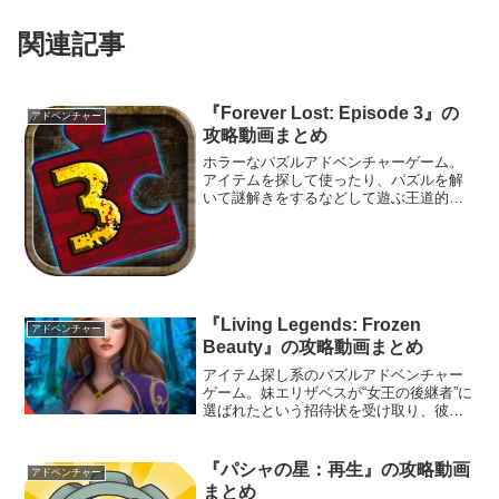
関連記事
『Forever Lost: Episode 3』の
アドベンチャー
攻略動画まとめ
ホラーなパズルアドベンチャーゲーム。
アイテムを探して使ったり、パズルを解
いて謎解きをするなどして遊ぶ王道的な
ポイント＆クリック・アドベンチャーゲ
ーム『Forever Lost』のエピソード3。
『Living Legends: Frozen
アドベンチャー
Beauty』の攻略動画まとめ
アイテム探し系のパズルアドベンチャー
ゲーム。妹エリザベスが“女王の後継者”に
選ばれたという招待状を受け取り、彼女
と共に城へ向かうことになった。妹がや
るべきことは、自分の価値を証明する簡
単な試験に合格することだけ。
『パシャの星：再生』の攻略動画
アドベンチャー
まとめ