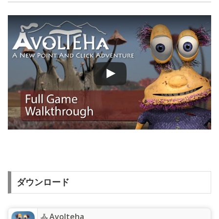
ダウンロード
Avolteha