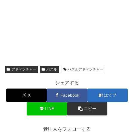
アドベンチャー
パズル
パズルアドベンチャー
シェアする
X
Facebook
はてブ
LINE
コピー
管理人をフォローする