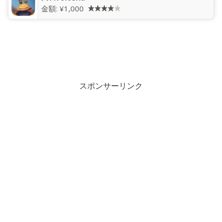
金額:
¥1,000
スポンサーリンク