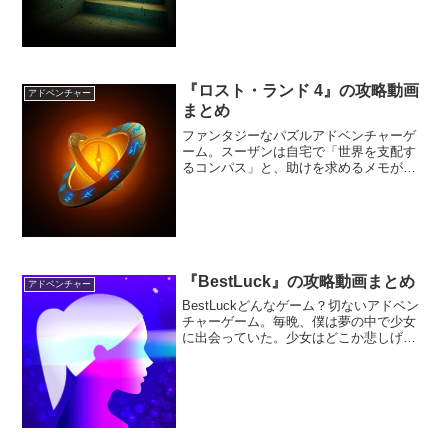
行方を探し出そう。
『ロスト・ランド 4』の攻略動画
アドベンチャー
まとめ
ファンタジーなパズルアドベンチャーゲ
ーム。スーザンは自宅で「世界を支配す
るコンパス」と、助けを求めるメモが入
った宝箱を発見した。コンパスを手に海
岸へと訪れるが、巨大なタコにさらわれ
てしまうことに。目が覚めると、そこは
スタルバーン船長の船の上だった。
『BestLuck』の攻略動画まとめ
アドベンチャー
BestLuckどんなゲーム？切ないアドベン
チャーゲーム。毎晩、僕は夢の中で少女
に出会っていた。少女はどこか悲しげで
孤独を感じているようにも見える。そし
て、夢の中で彼女はどこかを指差してい
る。彼女は何かを探しているのか、何か
を伝えようとして...