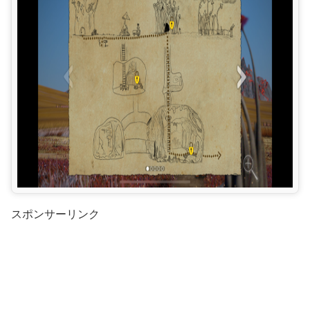
スポンサーリンク