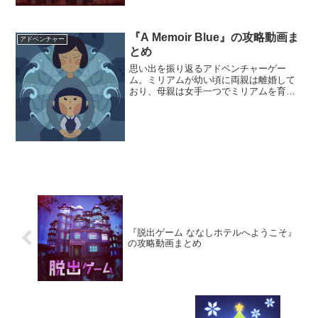
る。本作は9歳の誕生日に起こった幸せと
惨劇を同時に味わえるストーリーとなっ
ている。
『A Memoir Blue』の攻略動画ま
アドベンチャー
とめ
思い出を振り返るアドベンチャーゲー
ム。ミリアムが幼い頃に両親は離婚して
おり、母親は女手一つでミリアムを育て
てきた。ミリアムには水泳の才能があ
り、数多くの大会で結果を残してきた
が、期待していたほどの愛情は得られな
かった。
『脱出ゲーム ななしホテルへようこそ』
の攻略動画まとめ