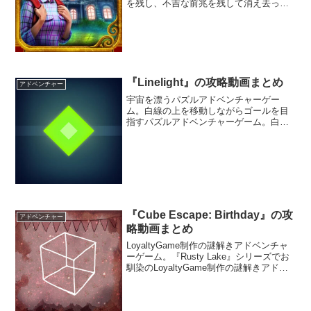
を残し、不吉な前兆を残して消え去って
しまった。様々な謎を解きながら行方不
明の叔母さんを探し出すことはできるだ
ろうか。
『Linelight』の攻略動画まとめ
アドベンチャー
宇宙を漂うパズルアドベンチャーゲー
ム。白線の上を移動しながらゴールを目
指すパズルアドベンチャーゲーム。白線
の上をひたすら移動してゴールを目指す
というシンプル＆ミニマルなゲーム性に
加え、多彩なギミックがプレイヤーを待
ち構える。
『Cube Escape: Birthday』の攻
アドベンチャー
略動画まとめ
LoyaltyGame制作の謎解きアドベンチャ
ーゲーム。『Rusty Lake』シリーズでお
馴染のLoyaltyGame制作の謎解きアドベ
ンチャーゲーム。ブラックユーモアやバ
イオレンスな表現が特徴的な同社のゲー
ムはコアなファンに高い支持を得てい