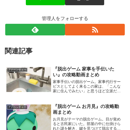
管理人をフォローする
関連記事
『脱出ゲーム 家事を手伝いた
アドベンチャー
い』の攻略動画まとめ
家事手伝いの脱出ゲーム。家事代行サー
ビスとしてよく来るこの家は、「こんな
家に住んでみたい」と思うほど立派だ。
仕事内容は掃除や片付けなどで、お客様
に喜んでいただくために精一杯頑張る。
しかし、仕事が山ほど残っているのに部
『脱出ゲーム お月見』の攻略動
アドベンチャー
屋の扉が開かない。 家に仕掛けられた謎
画まとめ
を解き、全ての家事を終わらせよう。
お月見がテーマの脱出ゲーム。目が覚め
ると古民家にいた。部屋の中に仕掛けら
れた謎を解き、鍵を見つけて脱出するこ