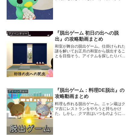
とを目指そう。カッパやサメといった可
愛いキャラクターが登場するぞ。難易度
は易しめで、脱出ゲーム初心者でも気軽
に楽しめる。
『脱出ゲーム 初日の出への脱
アドベンチャー
出』の攻略動画まとめ
和室が舞台の脱出ゲーム。仕掛けられた
謎を解いてお正月の和室から脱出するこ
とを目指そう。アイテムを探したりパズ
ルを解きながら部屋の隅々まで調べてい
こう。和の雰囲気を感じながらお正月を
迎えることができるぞ。お正月気分も抜
け出せるかもしれないな。
『脱出ゲーム：料理DE脱出』の
アドベンチャー
攻略動画まとめ
料理も作れる脱出ゲーム。ニャン蔵はク
マ吉にレストランをやろうと持ちかけ
た。しかし、クマ吉はいつものように塩
対応。途方に暮れて野原を散歩している
と怪しい影が忍び寄るのであった。料理
を作りながらストーリーを進めていく新
感覚の脱出ゲームだ。