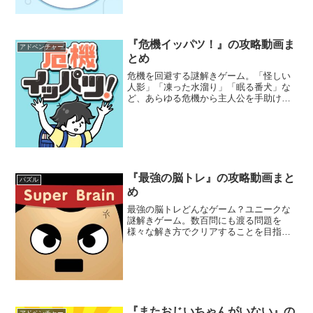
『危機イッパツ！』の攻略動画ま
アドベンチャー
とめ
危機を回避する謎解きゲーム。「怪しい
人影」「凍った水溜り」「眠る番犬」な
ど、あらゆる危機から主人公を手助けし
てあげよう。気になる場所をタップして
状況を変化させたり、アイテムを使って
謎を解くんだ。ステージ制で、空いた時
間に楽しめるぞ。
『最強の脳トレ』の攻略動画まと
パズル
め
最強の脳トレどんなゲーム？ユニークな
謎解きゲーム。数百問にも渡る問題を
様々な解き方でクリアすることを目指そ
う。問題文を素直に受け取ってもダメ
だ。いろんな角度から問題文や選択肢な
どを見て、頭を丸くして解いていこう。
全問正解することはできるかな...
『またおじいちゃんがいない』の