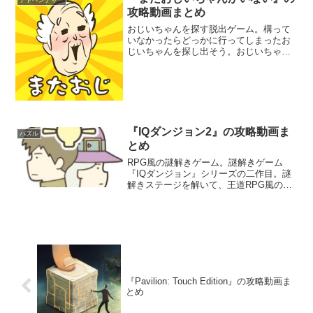
アドベンチャー
攻略動画まとめ
おじいちゃんを探す脱出ゲーム。構って
いなかったらどっかに行ってしまったお
じいちゃんを探し出そう。おじいちゃん
は意外なところに隠れているはずだ。
様々なアイテムを駆使しておじいちゃん
を見つけよう。シュールな内容が楽しめ
る脱出ゲームだ。
『IQダンジョン2』の攻略動画ま
パズル
とめ
RPG風の謎解きゲーム。謎解きゲーム
『IQダンジョン』シリーズの二作目。謎
解きステージを解いて、王道RPG風のス
トーリーを進めよう。敵を倒す、扉を開
ける、仲間を助けるなど、謎解きとスト
ーリーが同時に楽しめる。知恵と閃き力
を活かして、闇に包まれつつある世界を
救おう。
『Pavilion: Touch Edition』の攻略動画ま
とめ