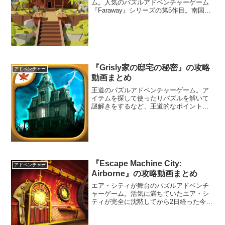
ム。人気のパズルアドベンチャーゲーム
『Faraway』シリーズの第5作目。南国の
舞台で仕掛けられた謎を解いていこう。
各ステージには難解なパズルが数多く仕
掛けられているぞ。
『Grisly家の邸宅の秘密』の攻略
アドベンチャー
動画まとめ
王道のパズルアドベンチャーゲーム。ア
イテムを探して使ったりパズルを解いて
謎解きをするなど、王道的なポイント＆
クリック・アドベンチャーゲーム。『The
Lost City』でお馴染のFire Maple Games
制作。発明家でもあるおじいちゃんが消
えたというニュースが広がっている。お
じいちゃんの邸宅を訪れて秘密を解き明
かそう。
『Escape Machine City:
アドベンチャー
Airborne』の攻略動画まとめ
エア・シティが舞台のパズルアドベンチ
ャーゲーム。活気に満ちていたエア・シ
ティが完全に沈黙してから2日経った今、
この都市は自らの意思で飛行しているよ
うにも見える。君の飛行隊は沈黙を調査