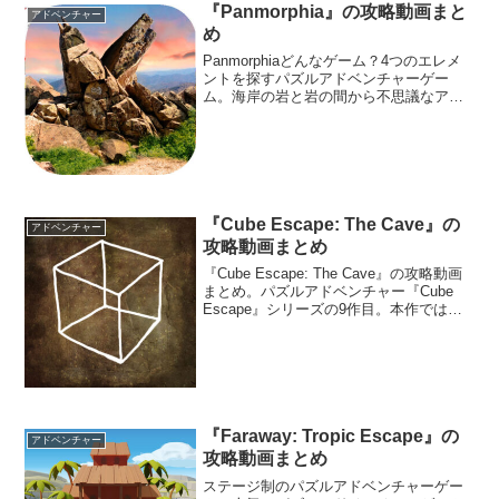
『Panmorphia』の攻略動画まと
アドベンチャー
め
Panmorphiaどんなゲーム？4つのエレメ
ントを探すパズルアドベンチャーゲー
ム。海岸の岩と岩の間から不思議なアミ
ュレットを見つけた。そのアミュレット
を手にした瞬間、どこか異世界に飛ばさ
れてしまう。アミュレットには4つのエレ
メントが描かれ...
『Cube Escape: The Cave』の
アドベンチャー
攻略動画まとめ
『Cube Escape: The Cave』の攻略動画
まとめ。パズルアドベンチャー『Cube
Escape』シリーズの9作目。本作では、
一人の老人が不思議な洞窟に入ろうとし
ている場面から始まる。
『Faraway: Tropic Escape』の
アドベンチャー
攻略動画まとめ
ステージ制のパズルアドベンチャーゲー