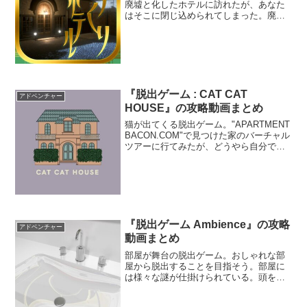
廃墟と化したホテルに訪れたが、あなた
はそこに閉じ込められてしまった。廃墟
のはずなのに、ホテルの中は明かりが灯
っている。からくり仕掛けのホテルを探
索して脱出することを目指そう。
『脱出ゲーム : CAT CAT
アドベンチャー
HOUSE』の攻略動画まとめ
猫が出てくる脱出ゲーム。"APARTMENT
BACON.COM"で見つけた家のバーチャル
ツアーに行てみたが、どうやら自分で脱
出方法を見つけないといけないらしい。
可愛い猫がいる家を楽しみながら脱出を
目指そう。
『脱出ゲーム Ambience』の攻略
アドベンチャー
動画まとめ
部屋が舞台の脱出ゲーム。おしゃれな部
屋から脱出することを目指そう。部屋に
は様々な謎が仕掛けられている。頭を使
って全ての謎を解き、部屋から脱出しよ
う。綺麗な部屋は居心地がいいぞ。