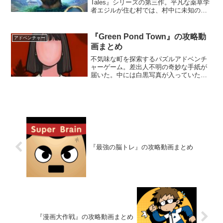
Tales』シリーズの第三作。平凡な薬草学
者エジルが住む村では、村中に未知の病
が広がっていた。治す方法も進行を遅ら
せるも見つからず、人々は次々に命を落
としていく。パズルやミニゲームで遊び
『Green Pond Town』の攻略動
アドベンチャー
ながら物語を展開させていこう。
画まとめ
不気味な町を探索するパズルアドベンチ
ャーゲーム。差出人不明の奇妙な手紙が
届いた。中には白黒写真が入っていた
が、写っている人物の顔が全て消えてい
る。強い直感に駆られ、写真に写る場所
「グリーンウォータータウン」へ向かう
ことにした。
『最強の脳トレ』の攻略動画まとめ
『漫画大作戦』の攻略動画まとめ