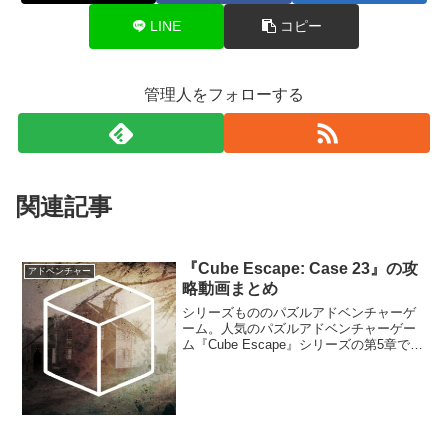
LINE
コピー
管理人をフォローする
関連記事
『Cube Escape: Case 23』の攻
アドベンチャー
略動画まとめ
シリーズもののパズルアドベンチャーゲ
ーム。人気のパズルアドベンチャーゲー
ム『Cube Escape』シリーズの第5章であ
り、「Rusty Lake」の物語の一部。デー
ル・ヴァンダーミーア警部として、一人
の女性の異様な死を捜査しよう。殺人現
場で証拠を見つけて分析し、謎の場所に
向かうんだ。