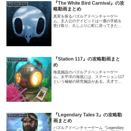
『The White Bird Carnival』の攻
アドベンチャー
略動画まとめ
真実を探るパズルアドベンチャーゲー
ム。主人公のデイビッドは一通の手紙を
受け取り、久しぶりに町に戻ってきた
が、かつて賑わっていた遊園地はさびれ
てしまっていた。
『Station 117』の攻略動画まと
アドベンチャー
め
海底施設のパズルアドベンチャーゲー
ム。太平洋の海底には、ステーション117
という極秘の研究施設がある。天才で億
万長者でもあるアマチュアの海洋生物学
者「フランクリン・ゲイツ」は、好奇心
から海底施設の中に入ってしまう。彼が
そこで発見したものとは―。
『Legendary Tales 3』の攻略動
アドベンチャー
画まとめ
パズルアドベンチャーゲーム『Legendary