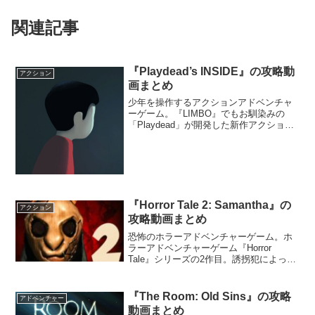
関連記事
『Playdead’s INSIDE』の攻略動
アクション
画まとめ
少年を操作するアクションアドベンチャ
ーゲーム。『LIMBO』でもお馴染みの
「Playdead」が開発した新作アクション
アドベンチャーゲーム。一人の少年が謎
の研究施設に潜り込んでいくストーリ
ー。
『Horror Tale 2: Samantha』の
アクション
攻略動画まとめ
恐怖のホラーアドベンチャーゲーム。ホ
ラーアドベンチャーゲーム『Horror
Tale』シリーズの2作目。誘拐犯によって
刑務所に入れられてしまったトムは、脱
獄する途中でサマンサに出会う。しか
し、誘拐犯に見つかり、再び追いかけら
『The Room: Old Sins』の攻略
アドベンチャー
れるハメになってしまう。トムとサマン
動画まとめ