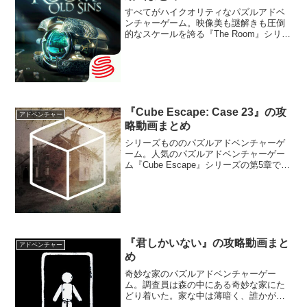
サは刑務所から脱出することはできるだ
ろうか―。
すべてがハイクオリティなパズルアドベ
ンチャーゲーム。映像美も謎解きも圧倒
的なスケールを誇る『The Room』シリー
ズの第四弾。3Dグラフィックで描かれた
美しい世界観や、緻密で難解な謎解きパ
ズルを解きながら隠された秘密を明かし
ていく。
『Cube Escape: Case 23』の攻
アドベンチャー
略動画まとめ
シリーズもののパズルアドベンチャーゲ
ーム。人気のパズルアドベンチャーゲー
ム『Cube Escape』シリーズの第5章であ
り、「Rusty Lake」の物語の一部。デー
ル・ヴァンダーミーア警部として、一人
の女性の異様な死を捜査しよう。殺人現
場で証拠を見つけて分析し、謎の場所に
向かうんだ。
『君しかいない』の攻略動画まと
アドベンチャー
め
奇妙な家のパズルアドベンチャーゲー
ム。調査員は森の中にある奇妙な家にた
どり着いた。家な中は薄暗く、誰かが暮
らしていたような形跡が残っている。ど