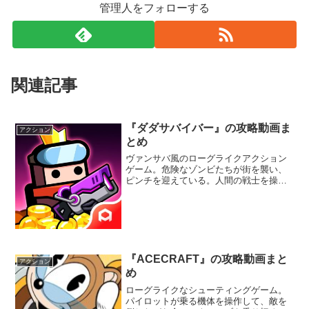
管理人をフォローする
関連記事
『ダダサバイバー』の攻略動画ま
アクション
とめ
ヴァンサバ風のローグライクアクション
ゲーム。危険なゾンビたちが街を襲い、
ピンチを迎えている。人間の戦士を操作
して、襲い来るゾンビたちを倒していこ
う。新しいスキルを手に入れる楽しさ
や、大量の敵を一度に倒す爽快感が味わ
えるぞ。
『ACECRAFT』の攻略動画まと
アクション
め
ローグライクなシューティングゲーム。
パイロットが乗る機体を操作して、敵を