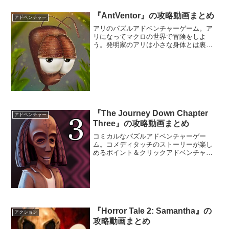
『AntVentor』の攻略動画まとめ
アドベンチャー
アリのパズルアドベンチャーゲーム。ア
リになってマクロの世界で冒険をしよ
う。発明家のアリは小さな身体とは裏腹
に、大きな夢を持っている。夢を実現さ
せるために手を貸してあげよう。
『The Journey Down Chapter
アドベンチャー
Three』の攻略動画まとめ
コミカルなパズルアドベンチャーゲー
ム。コメディタッチのストーリーが楽し
めるポイント＆クリックアドベンチャー
ゲーム『The Journey Down』のチャプタ
ー3。主人公のブワナと相棒のキトは長い
間行方不明になっている父親の日記をも
とに、神秘的な「アンダーランド」を探
しに行く旅に出ることに。
『Horror Tale 2: Samantha』の
アクション
攻略動画まとめ