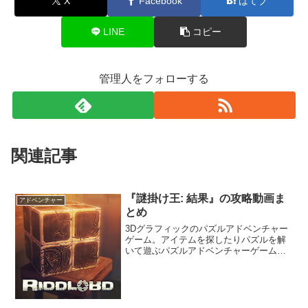
X
Facebook
はてブ
LINE
コピー
管理人をフォローする
関連記事
『謎掛け王: 結果』の攻略動画ま
アドベンチャー
とめ
3Dグラフィックのパズルアドベンチャー
ゲーム。アイテムを探したりパズルを解
いて遊ぶパズルアドベンチャーゲーム。
ジャック・リードの息子、スパークが誘
拐されてしまった。スパークを救出する
ために様々なパズルや秘密を解き明かし
ていこう。