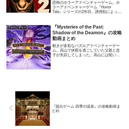
恐怖のホラーアドベンチャーゲーム。ホ
ラーアドベンチャーゲーム『Horror
Tale』シリーズの2作目。誘拐犯によって
刑務所に入れられてしまったトムは、脱
獄する途中でサマンサに出会う。しか
し、誘拐犯に見つかり、再び追いかけら
『Mysteries of the Past:
アドベンチャー
れるハメになってしまう。トムとサマン
Shadow of the Deamon』の攻略
サは刑務所から脱出することはできるだ
動画まとめ
ろうか―。
動きが多彩なパズルアドベンチャーゲー
ム。高山で休暇を過ごしていた父親と息
子が失踪してしまった。高山には呪いが
かかっていて、事件の背後にある謎を解
かなければ解決することは難しい。その
謎を解けるのはあなただけだ。
『脱出ゲーム 四季の温泉』の攻略動画ま
とめ