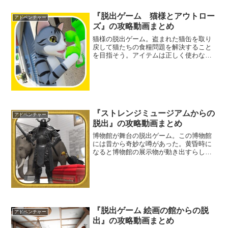
『脱出ゲーム 猫様とアウトロー
アドベンチャー
ズ』の攻略動画まとめ
猫様の脱出ゲーム。盗まれた猫缶を取り
戻して猫たちの食糧問題を解決すること
を目指そう。アイテムは正しく使わない
とゲームオーバーになってしまう可能性
もあるぞ。クリアできるまで何度もやり
直そう。
『ストレンジミュージアムからの
アドベンチャー
脱出』の攻略動画まとめ
博物館が舞台の脱出ゲーム。この博物館
には昔から奇妙な噂があった。黄昏時に
なると博物館の展示物が動き出すらし
い。果たしてその噂は本当なのか。噂を
確かめるべく、博物館の中を探索して真
相を突き止めよう。
『脱出ゲーム 絵画の館からの脱
アドベンチャー
出』の攻略動画まとめ