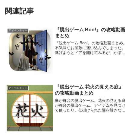
関連記事
『脱出ゲーム Boo!』の攻略動画
アドベンチャー
まとめ
『脱出ゲーム Boo!』の攻略動画まとめ。
不気味なお屋敷に迷い込んでしまった。
逃げようとドアを開けてみるが、かぼち
ゃのバケツを持った子供が通してくれな
い。お屋敷に仕掛けられた謎を解いて脱
出することを目指そう。
『脱出ゲーム 花火の見える庭』
アドベンチャー
の攻略動画まとめ
庭が舞台の脱出ゲーム。花火の見える庭
が舞台の脱出ゲーム。アイテムを見つけ
て使ったり、仕掛けられた謎を解きなが
ら庭から脱出することを目指そう。庭か
ら見える花火がとても美しい。