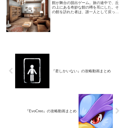
館が舞台の脱出ゲーム。旅の途中で、丘
の上にある奇妙な館の噂を耳にした。そ
の館を訪れた者は、誰一人として戻って
こないらしい。興味を持ったあなたは邸
内に足を踏み入れるが、背後の扉が閉ま
って閉じ込められてしまう。邸内を探索
し、この館から脱出することを目指そ
う。
『君しかいない』の攻略動画まとめ
『EvoCreo』の攻略動画まとめ