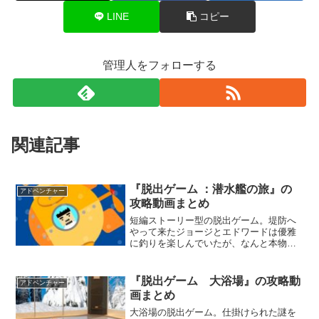
LINE
コピー
管理人をフォローする
関連記事
『脱出ゲーム ：潜水艦の旅』の
アドベンチャー
攻略動画まとめ
短編ストーリー型の脱出ゲーム。堤防へ
やって来たジョージとエドワードは優雅
に釣りを楽しんでいたが、なんと本物の
潜水艦を釣り上げてしまう。2人は潜水艦
に乗り込み、深海の旅へ出かけるのであ
った。果たして、2人を待ち受けているも
『脱出ゲーム 大浴場』の攻略動
アドベンチャー
のとは一体―。
画まとめ
大浴場の脱出ゲーム。仕掛けられた謎を