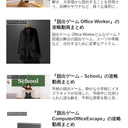
解き、大浴場から脱出することを目指そ
う。浴槽やサウナなど、様々な場所に謎
が仕掛けられているぞ。エンディングが2
つあるので、どちらのエンドも楽しも
う。綺麗な施設を見ていると、温泉や銭
『脱出ゲーム Office Worker』の
アドベンチャー
湯に行きたくなるぞ。
攻略動画まとめ
脱出ゲーム Office Workerどんなゲーム？
部屋が舞台の脱出ゲーム。スーツや革靴
など、出社するために必要なアイテムが
揃っている部屋から脱出することを目指
そう。部屋に仕掛けられている難解な謎
を解いて部屋から出ることはできるだろ
うか。攻...
『脱出ゲーム – School』の攻略
アドベンチャー
動画まとめ
学校の脱出ゲーム。静かな小学校にイタ
ズラキャラが出現した。学校中に仕掛け
られた謎を解き、平和な授業を取り戻す
ことを目指そう。懐かしさが溢れる小学
校で謎解きが楽しめるぞ。手頃なボリュ
ームで暇つぶしにピッタリだ。
『脱出ゲーム
アドベンチャー
ComputerOfficeEscape』の攻略
動画まとめ