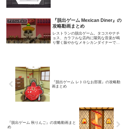
を探し出そう。
『脱出ゲーム Mexican Diner』の
アドベンチャー
攻略動画まとめ
レストランの脱出ゲーム。タコスやナチ
ョス、カラフルな店内に陽気な音楽が鳴
り響く賑やかなメキシカンダイナーでイ
タズラ発生した。 不思議な謎を解き明か
して、楽しいランチタイムを取り戻そ
う。店の雰囲気と同じように陽気な気分
で楽しめるぞ。
『脱出ゲーム レトロなお部屋』の攻略動
画まとめ
『脱出ゲーム 秋りんご』の攻略動画まと
め