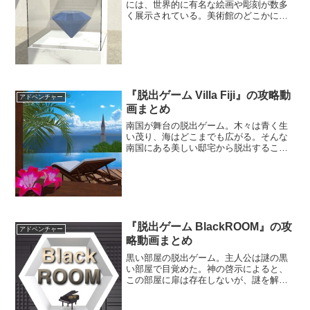
には、世界的に有名な絵画や彫刻が数多
く展示されている。美術館のどこかに、
青く輝く”ブルーダイヤモンド”が保管され
ているらしい。美術館に仕掛けられた謎
を解き、ダイヤモンドを盗み出そう。
『脱出ゲーム Villa Fiji』の攻略動
アドベンチャー
画まとめ
南国が舞台の脱出ゲーム。木々は青く生
い茂り、海はどこまでも広がる。そんな
南国にある美しい邸宅から脱出すること
を目指そう。綺麗な景色を眺めながら、
のんびりと謎解きを楽しもう。
『脱出ゲーム BlackROOM』の攻
アドベンチャー
略動画まとめ
黒い部屋の脱出ゲーム。主人公は謎の黒
い部屋で目覚めた。神の啓示によると、
この部屋に扉は存在しないが、謎を解い
ていけば自ずと道が示されるらしい。部
屋にある怪しい箇所を調べて、脱出方法