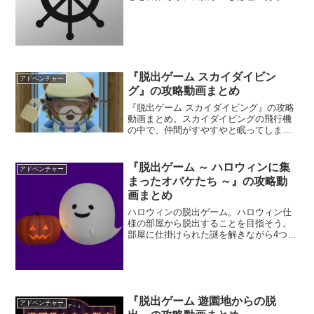
界に戻ることだ。3つの部屋に仕掛けられ
た謎を解き、脱出方法を探し出そう。
『脱出ゲーム スカイダイビン
アドベンチャー
グ』の攻略動画まとめ
『脱出ゲーム スカイダイビング』の攻略
動画まとめ。スカイダイビングの飛行機
の中で、仲間がすやすやと眠ってしまっ
た。みんなが安全に家に帰れるように、
謎を解いて導いてあげよう。
『脱出ゲーム ～ ハロウィンに集
アドベンチャー
まったオバケたち ～』の攻略動
画まとめ
ハロウィンの脱出ゲーム。ハロウィン仕
様の部屋から脱出することを目指そう。
部屋に仕掛けられた謎を解きながら4つの
オバケの置物を探すんだ。ハロウィン仕
様だが、オバケなどがとても可愛らしい
ぞ。
『脱出ゲーム 遊園地からの脱
アドベンチャー