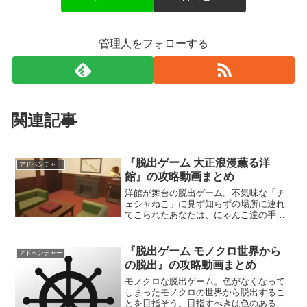
管理人をフォローする
関連記事
『脱出ゲーム 大正浪漫薫る洋
アドベンチャー
館』の攻略動画まとめ
洋館が舞台の脱出ゲーム。不気味な「チ
ェシャねこ」に見ず知らずの場所に連れ
てこられたあなたは、にゃんこ達の手を
借りながら大正浪漫薫る洋館から脱出し
なければならない。仕掛けられた謎を解
き、脱出方法を見つけることはできるだ
『脱出ゲーム モノクロ世界から
アドベンチャー
ろうか。
の脱出』の攻略動画まとめ
モノクロな脱出ゲーム。色がなくなって
しまったモノクロの世界から脱出するこ
とを目指そう。目指すべきは色のある世