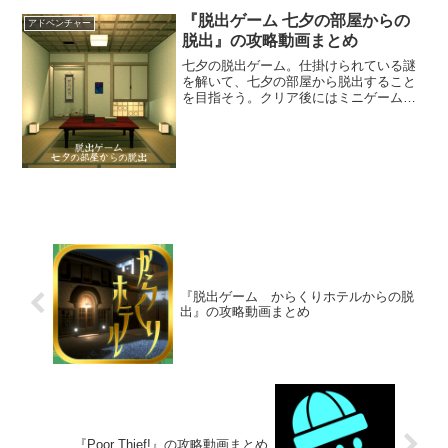
トしてあげよう。気になる場所をタップ
して状況を変えたり、アイテムを使って
『脱出ゲーム 七夕の部屋からの
アドベンチャー
謎を解こう。
脱出』の攻略動画まとめ
七夕の脱出ゲーム。仕掛けられている謎
を解いて、七夕の部屋から脱出すること
を目指そう。クリア後にはミニゲームで
遊ぶこともできるぞ。七夕の時期に遊び
たい脱出ゲームだ。
『脱出ゲーム からくりホテルからの脱
出』の攻略動画まとめ
『Poor Thief!』の攻略動画まとめ