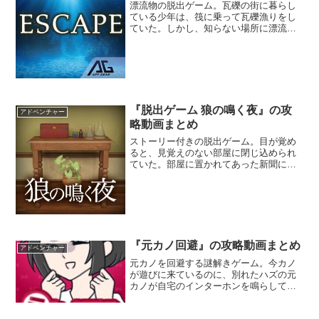
漂流物の脱出ゲーム。瓦礫の街に暮らし
ている少年は、筏に乗って瓦礫漁りをし
ていた。しかし、知らない場所に漂流し
てしまったため、入り江で物資を集めな
がら集落へ戻る方法を探さなければなら
ない。大ボリュームのアドベンチャー系
脱出ゲームが楽しめるぞ。
『脱出ゲーム 狼の鳴く夜』の攻
アドベンチャー
略動画まとめ
ストーリー付きの脱出ゲーム。目が覚め
ると、見覚えのない部屋に閉じ込められ
ていた。部屋に置かれてあった新聞に
は、「狼男出没注意」と書かれている。
もしかしたら、閉じ込められた原因と関
係あるのかもしれない。仕掛けられた謎
を解いて、部屋から脱出することを目指
そう。
『元カノ回避』の攻略動画まとめ
アドベンチャー
元カノを回避する謎解きゲーム。今カノ
が遊びに来ているのに、別れたハズの元
カノが自宅のインターホンを鳴らしてい
る。スリル満点な修羅場を回避して、俺
くんが平穏な日常を送れるようにサポー