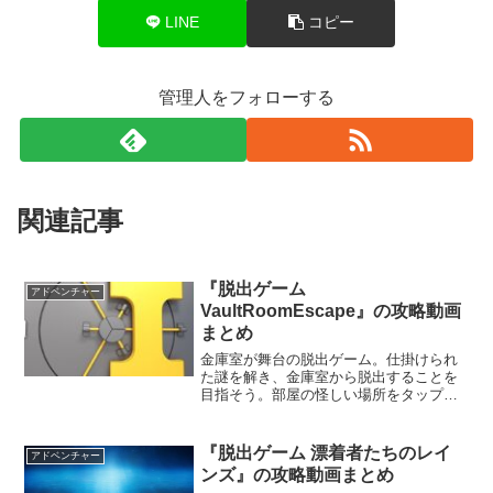
LINE
コピー
管理人をフォローする
関連記事
『脱出ゲーム
アドベンチャー
VaultRoomEscape』の攻略動画
まとめ
金庫室が舞台の脱出ゲーム。仕掛けられ
た謎を解き、金庫室から脱出することを
目指そう。部屋の怪しい場所をタップし
たり、アイテムを拾ったり使用しながら
謎を解いていく。アイテム同士を組み合
わせることもできるぞ。セキュリティ万
『脱出ゲーム 漂着者たちのレイ
アドベンチャー
全な金庫室から脱出することはできるだ
ンズ』の攻略動画まとめ
ろうか。