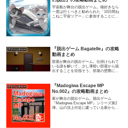
宇宙船が舞台の脱出ゲーム。猫好きなら
一度は行くべきと勧められた「10日間ね
こねこ宇宙ツアー」に参加することにな
った。シャトルも無事に大気圏を抜け、
自室で無重力を楽しんでいると、突然大
きな音がして辺りが暗くなる。気付くと
船内はエラいことになっていたのであっ
たー。
『脱出ゲーム Bagatelle』の攻略
アドベンチャー
動画まとめ
部屋が舞台の脱出ゲーム。仕掛けられて
いる謎を解いて、少し薄暗い部屋から脱
出することを目指そう。部屋の壁際には
難解な謎が仕掛けられている。脱出出口
の鍵となる4桁の数字を見つけ出すことは
できるだろうか。ヒント機能も付いてい
『Madogiwa Escape MP
アドベンチャー
るぞ。
No.002』の攻略動画まとめ
家が舞台の脱出ゲーム。脱出ゲーム
『Madogiwa Escape MP』シリーズ第2
弾。山の頂上付近に建っている家から脱
出しなければならない。仕掛けられた謎
やパズルを解いて家からの脱出を目指そ
う。