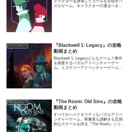
ャラクターを誘導してゴールを目指すパ
ズルゲーム。キャラクターの通るべき道
をラインで示し、障害物に当たらないよ
うにゴールまで導く。
『Blackwell 1: Legacy』の攻略
アドベンチャー
動画まとめ
Blackwell 1: Legacyどんなゲーム？事件
を調査するパズルアドベンチャーゲー
ム。ミステリーアドベンチャーゲーム
『Blackwell』シリーズの第一作目。平凡
な生活を送っていたローザ・ブラックウ
ェルは、自分が死者と話すことができ...
『The Room: Old Sins』の攻略
アドベンチャー
動画まとめ
すべてがハイクオリティなパズルアドベ
ンチャーゲーム。映像美も謎解きも圧倒
的なスケールを誇る『The Room』シリー
ズの第四弾。3Dグラフィックで描かれた