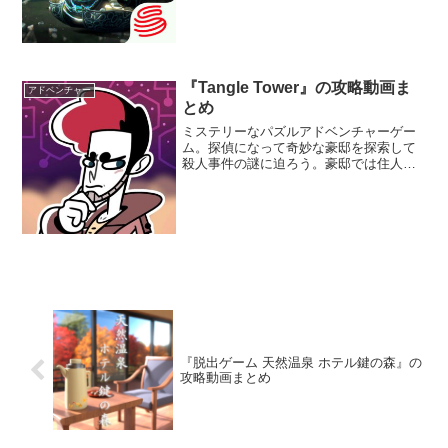
美しい世界観や、緻密で難解な謎解きパ
ズルを解きながら隠された秘密を明かし
ていく。
『Tangle Tower』の攻略動画ま
アドベンチャー
とめ
ミステリーなパズルアドベンチャーゲー
ム。探偵になって奇妙な豪邸を探索して
殺人事件の謎に迫ろう。豪邸では住人の
フレイヤ・フェローが殺害された。目撃
者から証言を聞き出したり、証拠を探し
て事件を解決に導こう。
『脱出ゲーム 天然温泉 ホテル鍵の森』の
攻略動画まとめ