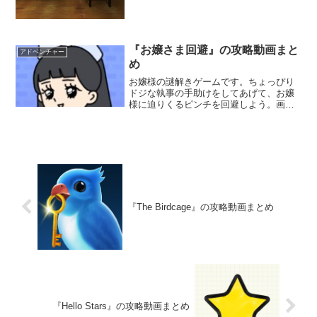
ーコインを探し出して装置に入れてく
れ」というサンタクロースからのメッセ
ージが書かれていた。果たしてプレゼン
トとは一体何なのだろう。
『お嬢さま回避』の攻略動画まと
アドベンチャー
め
お嬢様の謎解きゲームです。ちょっぴり
ドジな執事の手助けをしてあげて、お嬢
様に迫りくるピンチを回避しよう。画面
をタップして状況を変化させたり、アイ
テムを使いながら謎を解くんだ。全32ス
テージを攻略することはできるだろう
か。
『The Birdcage』の攻略動画まとめ
『Hello Stars』の攻略動画まとめ