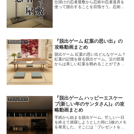
仕掛けの忍者屋敷から忍術や忍者道具を
使って脱出することを目指そう。忍術を
使って謎解きを進めていくのが斬新だ。
忍者になりきって遊ぶと雰囲気も出てく
るぞ。
『脱出ゲーム 紅葉の思い出』の
アドベンチャー
攻略動画まとめ
脱出ゲーム 紅葉の思い出どんなゲーム？
紅葉の記憶を探る脱出ゲーム。父の部屋
からは美しい紅葉を眺めることができ
た。その時に見た紅葉の景色を記憶の中
から探り出すべく、家にある写真を探し
始めた。きっとどこかに紅葉の景色が写
った写真があるはずだ。部...
『脱出ゲーム ハッピーエスケー
アドベンチャー
プ(新しい年のサンタさん)』の攻
略動画まとめ
手紙から始まる脱出ゲーム。忙しい一日
を終えて就寝しようとした時に1枚のメモ
を発見した。そこには「プレゼントを用
意したので部屋に隠された10枚のハッピ