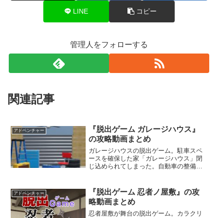
LINE
コピー
管理人をフォローする
関連記事
『脱出ゲーム ガレージハウス』
アドベンチャー
の攻略動画まとめ
ガレージハウスの脱出ゲーム。駐車スペ
ースを確保した家「ガレージハウス」閉
じ込められてしまった。自動車の整備な
どに使う道具を使ったり、様々なギミッ
クを解いて、ガレージハウスに隠された
秘密を解き明かそう。アイテム同士を合
『脱出ゲーム 忍者ノ屋敷』の攻
アドベンチャー
成させることもできるぞ。
略動画まとめ
忍者屋敷が舞台の脱出ゲーム。カラクリ