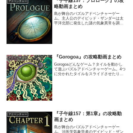
『子午線157：プロローグ』の攻
アドベンチャー
略動画まとめ
島が舞台のパズルアドベンチャーゲー
ム。主人公のデイビッド・ザンダーは太
平洋北部に発生した謎の気象異常を調査
することになった。デイビットはとある
島の施設にたどり着き、子午線157°の謎
を解き明かすべく、探索を始めること
に。しかし、いつしか施設に閉じ込めら
れていることに気付くのであった。
『Gorogoa』の攻略動画まとめ
アドベンチャー
Gorogoaどんなゲーム？タイルを動かし
て遊ぶパズルアドベンチャーゲーム。4つ
に分かれたタイルをスライドさせたり重
ね合わせて遊ぶパズルアドベンチャーゲ
ーム。タイルを拡大させたりうまく重ね
ながらストーリーを進めていく。まるで
タイルの中で動い...
『子午線157：第1章』の攻略動
アドベンチャー
画まとめ
島が舞台のパズルアドベンチャーゲー
ム。法医学気象学者のデイビッド・ザン