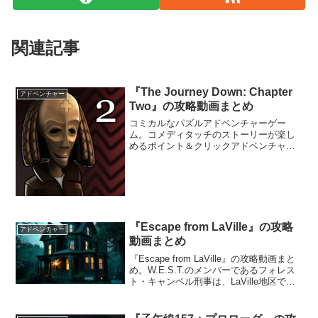
関連記事
『The Journey Down: Chapter
アドベンチャー
Two』の攻略動画まとめ
コミカルなパズルアドベンチャーゲー
ム。コメディタッチのストーリーが楽し
めるポイント＆クリックアドベンチャー
ゲーム『The Journey Down』のチャプタ
ー2。主人公のブワナと相棒のキトは長い
間行方不明になっている父親の日記をも
とに、神秘的な「アンダーランド」を探
しに行く旅に出ることに。
『Escape from LaVille』の攻略
アドベンチャー
動画まとめ
『Escape from LaVille』の攻略動画まと
め。W.E.S.T.のメンバーであるフォレス
ト・キャンベル刑事は、LaVille地区で起
こった謎を捜査していた。