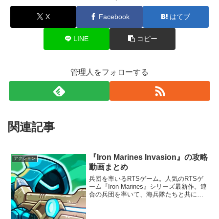
X
Facebook
はてブ
LINE
コピー
管理人をフォローする
関連記事
『Iron Marines Invasion』の攻略
アクション
動画まとめ
兵団を率いるRTSゲーム。人気のRTSゲ
ーム『Iron Marines』シリーズ最新作。連
合の兵団を率いて、海兵隊たちと共に戦
おう。様々な職種の兵たちを上手く組み
合わせたり、各ユニットの戦闘スキルを
駆使して戦うんだ。数多くのミッション