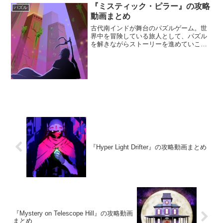
『ミスティック・ピラー』の攻略
パズル
動画まとめ
古代南インドが舞台のパズルゲーム。世
界中を冒険している旅人として、パズル
を解きながらストーリーを進めていこ
う。パズルはインドの伝統的なボードゲ
ームが基になっている。パズルを解くこ
とで枯れ果ててしまった王国が昔の姿を
取り戻していくぞ。
『Hyper Light Drifter』の攻略動画まとめ
『Mystery on Telescope Hill』の攻略動画
まとめ