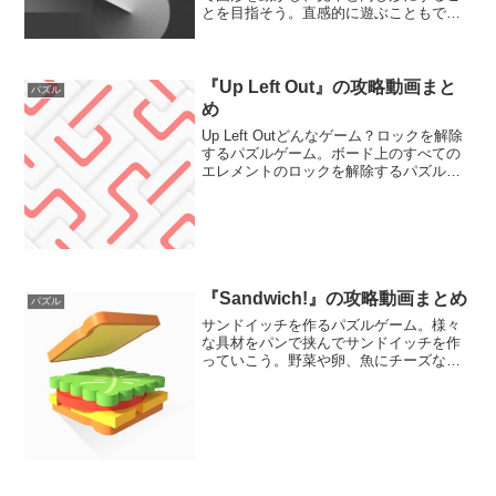
とを目指そう。直感的に遊ぶこともでき
れば、論理的に解いて遊ぶこともでき
る。問題数は少なめだが、リラックスし
ながら楽しめるぞ。
『Up Left Out』の攻略動画まと
パズル
め
Up Left Outどんなゲーム？ロックを解除
するパズルゲーム。ボード上のすべての
エレメントのロックを解除するパズルゲ
ーム。各エレメントに掛かっているロッ
クを外すことが目的。様々なギミックを
活用しながらエレメントを動かし、ロッ
クを解除して...
『Sandwich!』の攻略動画まとめ
パズル
サンドイッチを作るパズルゲーム。様々
な具材をパンで挟んでサンドイッチを作
っていこう。野菜や卵、魚にチーズな
ど、いろんな具材が登場するぞ。出来上
がったサンドイッチをすべて完食して大
満足だ。