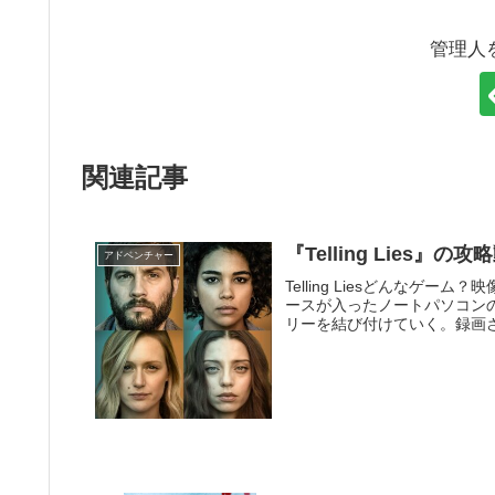
管理人
関連記事
『Telling Lies』の
アドベンチャー
Telling Liesどんなゲ
ースが入ったノートパソコン
リーを結び付けていく。録画さ