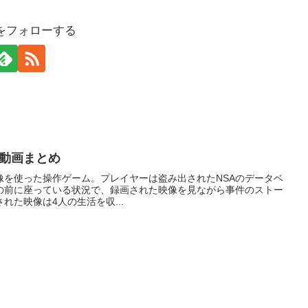
をフォローする
攻略動画まとめ
ーム？映像を使った操作ゲーム。プレイヤーは盗み出されたNSAのデータベ
の前に座っている状況で、録画された映像を見ながら事件のストー
れた映像は4人の生活を収...