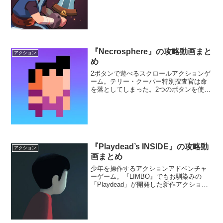
3Dゲームまで、ゲームの中でゲームの歴
史を感じることができる。
『Necrosphere』の攻略動画まと
アクション
め
2ボタンで遊べるスクロールアクションゲ
ーム。テリー・クーパー特別捜査官は命
を落としてしまった。2つのボタンを使っ
て難関なステージを切り抜け、あの世か
ら生還することを目指そう。様々な敵や
トラップが待ち構えているぞ。
『Playdead’s INSIDE』の攻略動
アクション
画まとめ
少年を操作するアクションアドベンチャ
ーゲーム。『LIMBO』でもお馴染みの
「Playdead」が開発した新作アクション
アドベンチャーゲーム。一人の少年が謎
の研究施設に潜り込んでいくストーリ
ー。