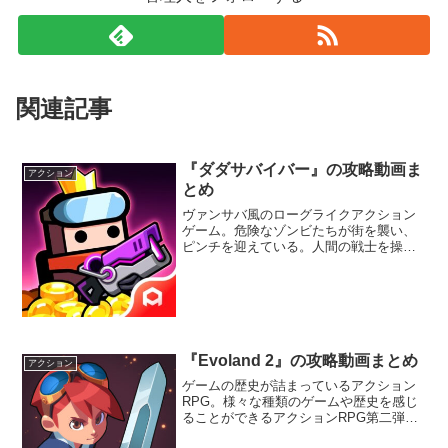
関連記事
『ダダサバイバー』の攻略動画ま
アクション
とめ
ヴァンサバ風のローグライクアクション
ゲーム。危険なゾンビたちが街を襲い、
ピンチを迎えている。人間の戦士を操作
して、襲い来るゾンビたちを倒していこ
う。新しいスキルを手に入れる楽しさ
や、大量の敵を一度に倒す爽快感が味わ
えるぞ。
『Evoland 2』の攻略動画まとめ
アクション
ゲームの歴史が詰まっているアクション
RPG。様々な種類のゲームや歴史を感じ
ることができるアクションRPG第二弾。
80-90年代に出ていた2Dゲームから現代の