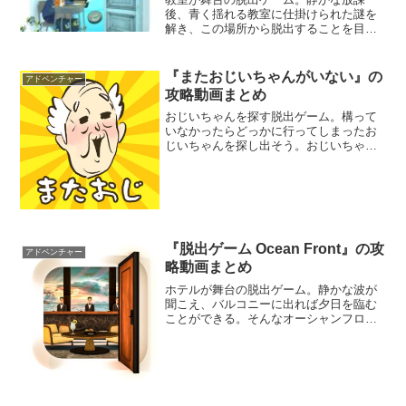
後、青く揺れる教室に仕掛けられた謎を
解き、この場所から脱出することを目指
そう。机や持ち物、不可思議な現象に謎
が隠されている。美しいグラフィックと
豊富なボリュームの脱出ゲームが楽しめ
『またおじいちゃんがいない』の
アドベンチャー
るぞ。
攻略動画まとめ
おじいちゃんを探す脱出ゲーム。構って
いなかったらどっかに行ってしまったお
じいちゃんを探し出そう。おじいちゃん
は意外なところに隠れているはずだ。
様々なアイテムを駆使しておじいちゃん
を見つけよう。シュールな内容が楽しめ
る脱出ゲームだ。
『脱出ゲーム Ocean Front』の攻
アドベンチャー
略動画まとめ
ホテルが舞台の脱出ゲーム。静かな波が
聞こえ、バルコニーに出れば夕日を臨む
ことができる。そんなオーシャンフロン
トホテルには様々な謎が仕掛けられてい
る。綺麗なグラフィックを堪能しなが
ら、豪華なホテルに滞在している気分を
味わおう。