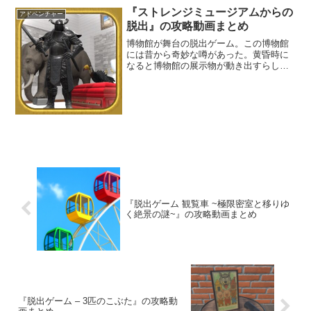
『ストレンジミュージアムからの
アドベンチャー
脱出』の攻略動画まとめ
博物館が舞台の脱出ゲーム。この博物館
には昔から奇妙な噂があった。黄昏時に
なると博物館の展示物が動き出すらし
い。果たしてその噂は本当なのか。噂を
確かめるべく、博物館の中を探索して真
相を突き止めよう。
『脱出ゲーム 観覧車 ~極限密室と移りゆ
く絶景の謎~』の攻略動画まとめ
『脱出ゲーム – 3匹のこぶた』の攻略動