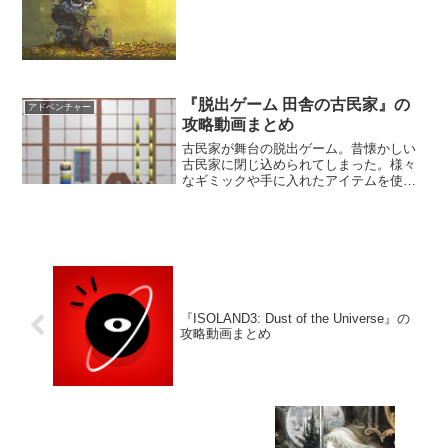
信を失くしたユメキチは友達のために困
難に立ち向かう友情の物語と出会う。そ
んな友情に憧れて他のロボットに掛け合
うが誰も取り合ってはくれない。
『脱出ゲーム 田舎の古民家』の
アドベンチャー
攻略動画まとめ
古民家が舞台の脱出ゲーム。昔懐かしい
古民家に閉じ込められてしまった。様々
なギミックや手に入れたアイテムを使っ
て、古民家に隠された秘密を解き明かそ
う。田舎に帰ってきたような体験ができ
るぞ。
『ISOLAND3: Dust of the Universe』の
攻略動画まとめ