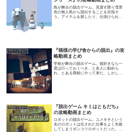
島が舞台の脱出ゲーム。見渡す限り雪景
色の無人島から脱出することを目指そ
う。アイテムを探したり、仕掛けられて
いる謎を解いて、島から脱出する手段を
探すんだ。寒い冬に、暖かい部屋で遊ん
でみよう。
『猫様の学び舎からの脱出』の攻
アドベンチャー
略動画まとめ
学校が舞台の脱出ゲーム。猫好きなら一
度は行っておくべき、と友人に勧めら
れ、とある廃校にやって来た。しかし、
突然激しい雨が降ってきたと思ったら、
地面が揺れるほどの雷鳴が響いた。とっ
さに瞑った目を開けてみると、辺りはえ
らいことになっていた―。
『脱出ゲーム キミはともだち』
アドベンチャー
の攻略動画まとめ
ロボットの脱出ゲーム。ユメキチという
名のロボットは任された仕事をよく失敗
してしまうポンコツロボットだった。自