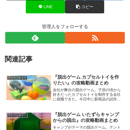
LINE
コピー
管理人をフォローする
関連記事
『脱出ゲーム カプセルトイを作
アドベンチャー
りたい』の攻略動画まとめ
会社が舞台の脱出ゲーム。子供の頃から
好きだったカプセルトイを制作する会社
に就職できた。今日中に新商品の試作品
を完成させないといけないが、なぜか開
発室から出ることができない。社内に仕
掛けられた謎を解き、カプセルトイの試
『脱出ゲーム いたずらキャンプ
アドベンチャー
作品を完成させることを目指そう。
からの脱出』の攻略動画まとめ
キャンプがテーマの脱出ゲーム。テント