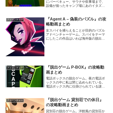
にバーベキュー、サウナや炊事場まで、
設備が揃ったキャンプ場にあのイタズラ
キャラが現れた。仕掛けられた謎を解き
明かして、楽しいアウトドアタイムを取
り戻そう。自然に囲まれたキャンプ場で
『Agent A – 偽装のパズル』の攻
アドベンチャー
癒しの謎解きが楽しめるぞ。
略動画まとめ
女スパイを捕らえることが目的のパズル
アドベンチャーゲーム。スパイをテーマ
にしたこの作品はいわば海外版の脱出ゲ
ームで、グラフィック・パズルセンスと
もにハイクオリティな出来となってい
る。なによりの魅力は3Dグラフィックで
描かれた世界観に加え、仕掛けや背景が
動くこと。すべてにおいて完成度が高
い。
『脱出ゲーム P-BOX』の攻略動
アドベンチャー
画まとめ
電話ボックスの脱出ゲーム。夜の電話ボ
ックスの中に私は閉じ込められている。
電話ボックス内に仕掛けられている謎を
解き、脱出手段を探そう。狭い空間なの
に、数多くの仕掛けがあるのが特徴的
だ。ちょっとしたミニゲームも盛り込ま
『脱出ゲーム 貸別荘での休日』
アドベンチャー
れているぞ。
の攻略動画まとめ
貸別荘の脱出ゲーム。洋館風の貸別荘か