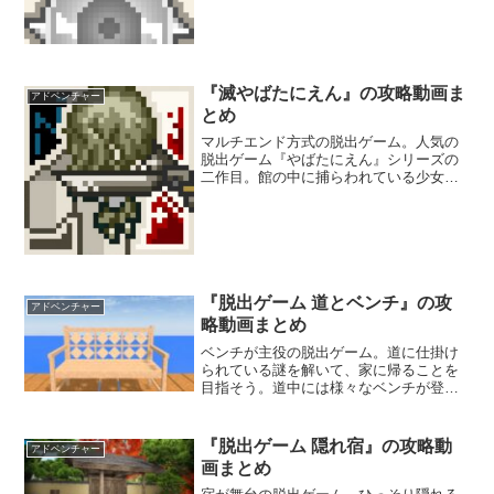
子を救出することを目指そう。5種類のマ
ルチエンディングを探し出す楽しみもあ
るぞ。果たしてすべてのエンディングを
見れるだろうか。
『滅やばたにえん』の攻略動画ま
アドベンチャー
とめ
マルチエンド方式の脱出ゲーム。人気の
脱出ゲーム『やばたにえん』シリーズの
二作目。館の中に捕らわれている少女を
救出しながら、館から脱出することを目
指そう。前作にも登場したBLAIR家の血
族の滅びの原因も探るんだ。少しでも間
違えば、少女たちに惨劇が訪れるー。
『脱出ゲーム 道とベンチ』の攻
アドベンチャー
略動画まとめ
ベンチが主役の脱出ゲーム。道に仕掛け
られている謎を解いて、家に帰ることを
目指そう。道中には様々なベンチが登場
するので、次にどんなベンチが現れるか
期待しながら楽しめる。クリア後におま
けで遊ぶこともできるぞ。
『脱出ゲーム 隠れ宿』の攻略動
アドベンチャー
画まとめ