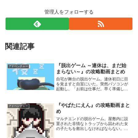
管理人をフォローする
関連記事
『脱出ゲーム ～連休は、まだ始
アドベンチャー
まらない～』の攻略動画まとめ
自宅が舞台の脱出ゲーム。連休初日に目
を覚ますと自室にいた。突然パソコンが
起動し、「お前は仕事だ。早く準備し
ろ。」と書かれた不気味なメッセージが
表示された。部屋の中を探索し、謎を解
いて脱出を目指そう。
『やばたにえん』の攻略動画まと
アドベンチャー
め
マルチエンドの脱出ゲーム。屋敷内に設
置された非情なトラップから囚われた女
の子たちを救出しなければならない。
様々なアイテムを駆使してすべての女の