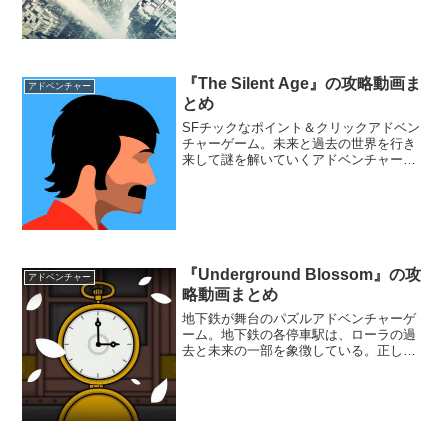
は全方向に向かって永遠に繰り返され、
落下すると開始した地点に戻る。不毛の
地に植物や生命体を復活させていこう。
『The Silent Age』の攻略動画ま
アドベンチャー
とめ
SFチックなポイント＆クリックアドベン
チャーゲーム。未来と過去の世界を行き
来して謎を解いていくアドベンチャーゲ
ーム。タイムトラベルができるという機
械を手に入れた主人公のジョーはその機
械を使って未来へと移動してみるが、そ
こは既に荒廃した世界だった。過去と未
来を行き来して謎を解きながらすべての
結末をその目に刻み込もう。
『Underground Blossom』の攻
アドベンチャー
略動画まとめ
地下鉄が舞台のパズルアドベンチャーゲ
ーム。地下鉄の各停車駅は、ローラの過
去と未来の一部を象徴している。正しい
電車に乗り込み、ローラの人生の経過を
紐解きながら、精神の堕落から逃れるの
を手助けしよう。ダークな雰囲気がプレ
イヤーを世界に引き込むぞ。