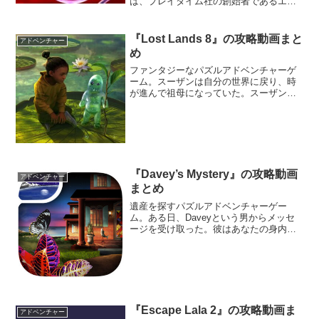
は、プレイタイム社の創始者であるエリ
オット・ルートヴィヒのオフィスを見つ
けた。オフィスでは解放したはずのポピ
ーに出会い、お礼として工場からの脱出
『Lost Lands 8』の攻略動画まと
アドベンチャー
を手伝ってくれるという。
め
ファンタジーなパズルアドベンチャーゲ
ーム。スーザンは自分の世界に戻り、時
が進んで祖母になっていた。スーザンの
息子ジムは、地球で発見されたロスト・
ランドのアーティストを素通りできず、
彼は古代の呪いを解き放ってしまった。
スーザンは家族を救うために、もう一度
ロスト・ランドに戻ることになる―。
『Davey’s Mystery』の攻略動画
アドベンチャー
まとめ
遺産を探すパズルアドベンチャーゲー
ム。ある日、Daveyという男からメッセ
ージを受け取った。彼はあなたの身内だ
と主張し、残した遺産すべてを譲ると言
っている。しかし、なにか理由があるに
違いない。送られてきた車のキーを片手
にDaveyという男の家を探索しに行こ
う。
『Escape Lala 2』の攻略動画ま
アドベンチャー