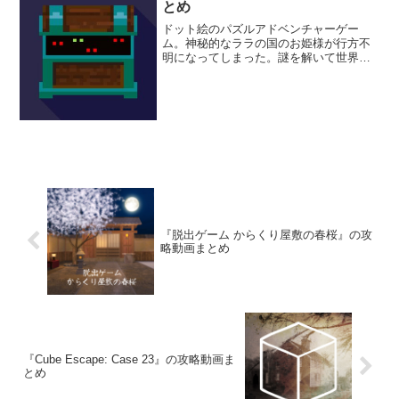
とめ
ドット絵のパズルアドベンチャーゲー
ム。神秘的なララの国のお姫様が行方不
明になってしまった。謎を解いて世界に
平和と秩序を取り戻そう。ドット絵のレ
トロな世界観が堪らないぞ。
『脱出ゲーム からくり屋敷の春桜』の攻
略動画まとめ
『Cube Escape: Case 23』の攻略動画ま
とめ