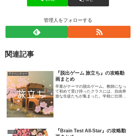
管理人をフォローする
関連記事
『脱出ゲーム 旅立ち』の攻略動
アドベンチャー
画まとめ
卒業がテーマの脱出ゲーム。教師になっ
て初めて受け持ったクラスには、自由奔
放な生徒たちが集まった。学校に仕掛け
られた謎を解いて、生徒たちを卒業させ
よう。個性的で可愛いキャラクターが登
場するぞ。
『Brain Test All-Star』の攻略動
パズル