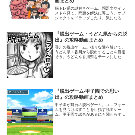
画まとめ
脳トレ系の謎解きゲーム。問題文やイラ
ストを見て、問題を解決に導こう。オブ
ジェクトをドラッグしたり、気になる箇
所をタップしながら状況を変化させるん
だ。頭を柔らかくして考えないと解けな
い問題が数多く出てくるぞ。
『脱出ゲーム・うどん県からの脱
アドベンチャー
出』の攻略動画まとめ
香川の脱出ゲーム。様々な謎を解いて、
うどん県・香川から脱出することを目指
そう。うどんや香川県をテーマにした謎
解きパズルが数々登場するぞ。瀬戸大橋
を渡って、岡山に脱出することはできる
だろうか。
『脱出ゲーム-甲子園での思い
アドベンチャー
出』の攻略動画まとめ
甲子園が舞台の脱出ゲーム。ユニフォー
ムを見つけ出すことを目指す脱出ゲー
ム。甲子園で試合があるにも関わらず、
前日の練習の疲れで眠ってしまった。目
が覚めるとユニフォームが紛失。試合が
始まる前にユニフォームを見つけ出そ
う。