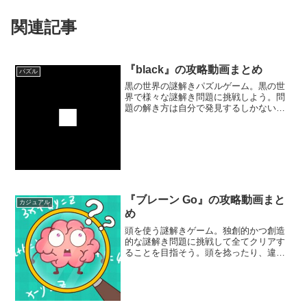
関連記事
『black』の攻略動画まとめ
パズル
黒の世界の謎解きパズルゲーム。黒の世
界で様々な謎解き問題に挑戦しよう。問
題の解き方は自分で発見するしかない。
タップやスワイプなど、様々な操作を試
しながら全問クリアすることを目指して
みよう。
『ブレーン Go』の攻略動画まと
カジュアル
め
頭を使う謎解きゲーム。独創的かつ創造
的な謎解き問題に挑戦して全てクリアす
ることを目指そう。頭を捻ったり、違う
角度から問題を見ないとクリアすること
はできない。脳を柔らかくして挑んでみ
よう。